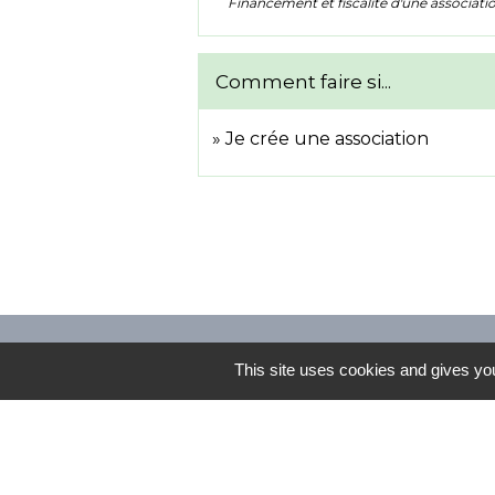
Financement et fiscalité d'une associati
Comment faire si...
Je crée une association
Contacts
This site uses cookies and gives you
Commune de Louans
2 Place du 11 novembre
37320 Louans - FRANCE
+33 2 47 92 83 13