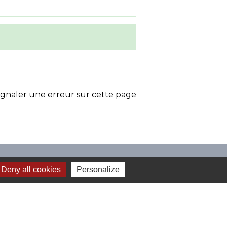
ignaler une erreur sur cette page
Deny all cookies
Personalize
mune Loches Sud Touraine (CCLST)
 et Loire
 Loire