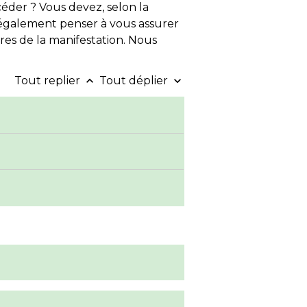
der ? Vous devez, selon la
 également penser à vous assurer
res de la manifestation. Nous
Tout replier
Tout déplier
keyboard_arrow_up
keyboard_arrow_down