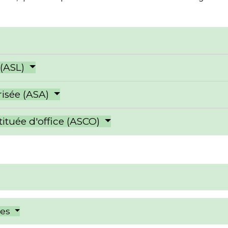
 (ASL)
risée (ASA)
tituée d'office (ASCO)
res