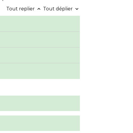
Tout replier
Tout déplier
keyboard_arrow_up
keyboard_arrow_down