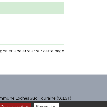
ignaler une erreur sur cette page
mune Loches Sud Touraine (CCLST)
 et Loire
Deny all cookies
Personalize