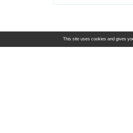
This site uses cookies and gives you
Contacts
Commune de Louans
2 Place du 11 novembre
37320 Louans - FRANCE
+33 2 47 92 83 13
Contact par formulaire
Mentions légales
-
P