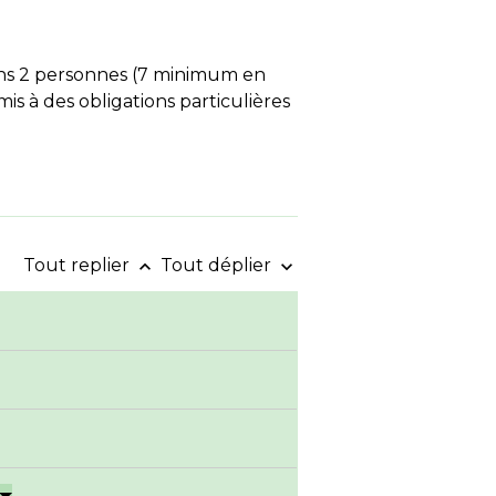
ns 2 personnes (7 minimum en
is à des obligations particulières
Tout replier
Tout déplier
keyboard_arrow_up
keyboard_arrow_down