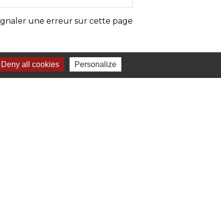
ignaler une erreur sur cette page
Deny all cookies
Personalize
mune Loches Sud Touraine (CCLST)
 et Loire
 Loire
 Loire
-
Gestion des cookies