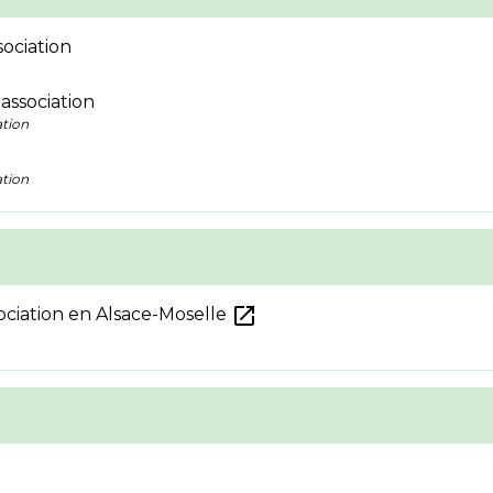
sociation
association
ation
ation
open_in_new
ociation en Alsace-Moselle