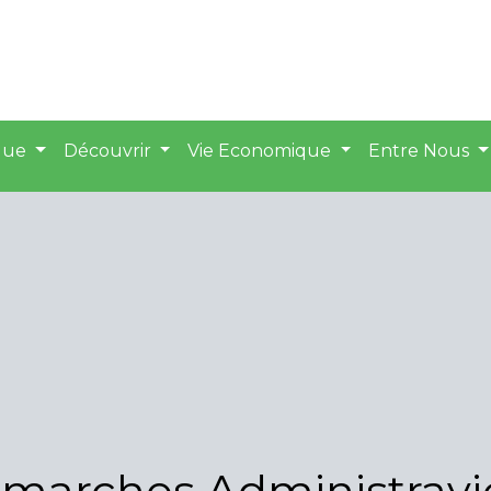
ique
Découvrir
Vie Economique
Entre Nous
marches Administravi