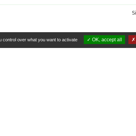
S
 control over what you want to activate
OK, accept all
Liens
Communauté de Com
Département d'Indre
Région Centre Val de
Préfecture d'Indre et
olitique de confidentialité
-
Accessibilité
-
Plan du site