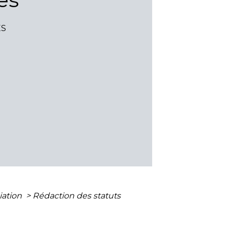
ES
iation
>
Rédaction des statuts