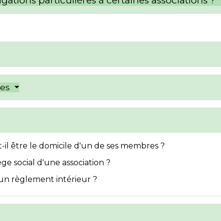
ligations particulières à certaines associations ?
res
t-il être le domicile d'un de ses membres ?
ège social d'une association ?
r un règlement intérieur ?