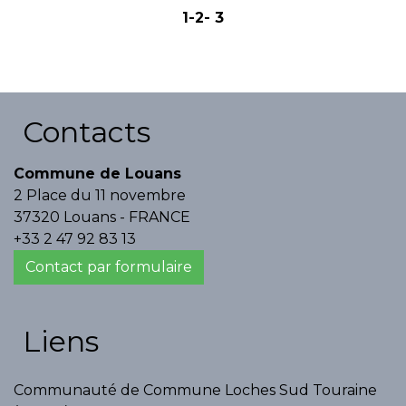
1
-2
-
3
Contacts
Commune de Louans
2 Place du 11 novembre
37320 Louans - FRANCE
+33 2 47 92 83 13
Contact par formulaire
Liens
Communauté de Commune Loches Sud Touraine